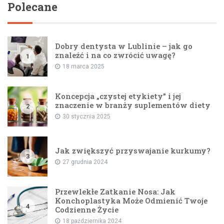
Polecane
Dobry dentysta w Lublinie – jak go
znaleźć i na co zwrócić uwagę?
1
18 marca 2025
Koncepcja „czystej etykiety” i jej
znaczenie w branży suplementów diety
2
30 stycznia 2025
Jak zwiększyć przyswajanie kurkumy?
3
27 grudnia 2024
Przewlekłe Zatkanie Nosa: Jak
Konchoplastyka Może Odmienić Twoje
4
Codzienne Życie
18 października 2024