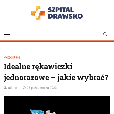
Skip
to
content
Wszystko o Twoim zdrowiu
szpital-
drawsko.pl
Pozostałe
Idealne rękawiczki
jednorazowe – jakie wybrać?
admin
25 października 2023