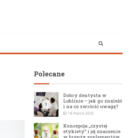
Polecane
Dobry dentysta w
Lublinie – jak go znaleźć
1
i na co zwrócić uwagę?
18 marca 2025
Koncepcja „czystej
etykiety” i jej znaczenie
2
w branży suplementów