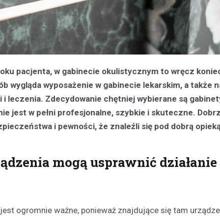
ku pacjenta, w gabinecie okulistycznym to wręcz konie
ób wygląda wyposażenie w gabinecie lekarskim, a także n
i leczenia. Zdecydowanie chętniej wybierane są gabinety i
nie jest w pełni profesjonalne, szybkie i skuteczne. Dobr
ieczeństwa i pewności, że znaleźli się pod dobrą opieką
rządzenia mogą usprawnić działanie
h jest ogromnie ważne, ponieważ znajdujące się tam urządze