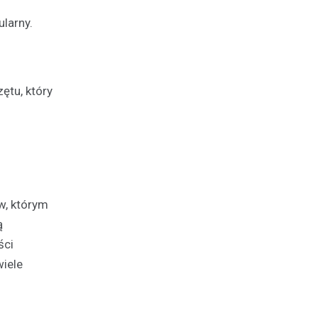
larny.
ętu, który
w, którym
ą
ści
wiele