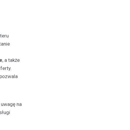
teru
tanie
e
, a także
ferty.
 pozwala
ć uwagę na
sługi