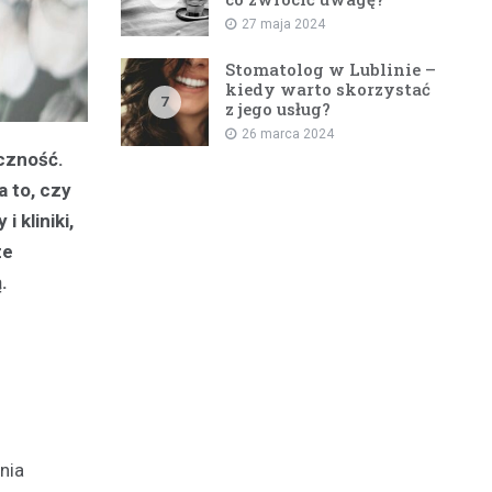
27 maja 2024
Stomatolog w Lublinie –
kiedy warto skorzystać
7
z jego usług?
26 marca 2024
czność.
a to, czy
 kliniki,
ze
.
nia