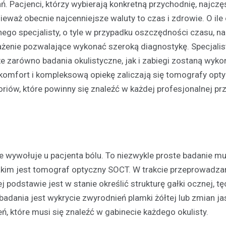
. Pacjenci, którzy wybierają konkretną przychodnię, najczę
nieważ obecnie najcenniejsze waluty to czas i zdrowie. O ile
ego specjalisty, o tyle w przypadku oszczędności czasu, na
żenie pozwalające wykonać szeroką diagnostykę. Specjali
że zarówno badania okulistyczne, jak i zabiegi zostaną wyk
komfort i kompleksową opiekę zaliczają się tomografy opt
riów, które powinny się znaleźć w każdej profesjonalnej pr
e wywołuje u pacjenta bólu. To niezwykle proste badanie mu
akim jest tomograf optyczny SOCT. W trakcie przeprowadz
 podstawie jest w stanie określić strukturę gałki ocznej, tę
adania jest wykrycie zwyrodnień plamki żółtej lub zmian j
 które musi się znaleźć w gabinecie każdego okulisty.