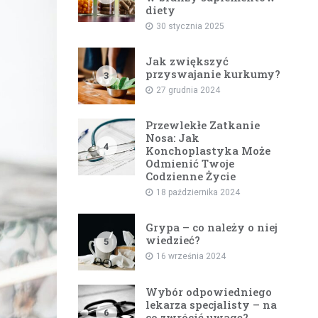
diety
30 stycznia 2025
Jak zwiększyć
przyswajanie kurkumy?
3
27 grudnia 2024
Przewlekłe Zatkanie
Nosa: Jak
4
Konchoplastyka Może
Odmienić Twoje
Codzienne Życie
18 października 2024
Grypa – co należy o niej
wiedzieć?
5
16 września 2024
Wybór odpowiedniego
lekarza specjalisty – na
6
co zwrócić uwagę?