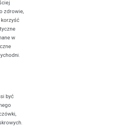
ściej
 o zdrowie,
 korzyść
styczne
onane w
yczne
zychodni.
si być
anego
czówki,
askrowych.