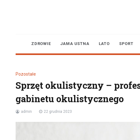
Skip
to
content
ZDROWIE
JAMA USTNA
LATO
SPORT
Pozostałe
Sprzęt okulistyczny – prof
gabinetu okulistycznego
admin
22 grudnia 2023