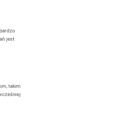
 bardzo
ań jest
tom, takim
 wcześniej